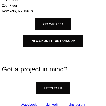
Seventh Ave
20th Floor
New York, NY 10018
212.247.2660
INFO@KONSTRUKTION.COM
Got a project in mind?
LET’S TALK
.Facebook
.Linkedin
.Instagram