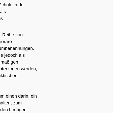
chule in der
als
9.
r Reihe von
poräre
 Umbenennungen.
e jedoch als
elmäßigen
nterzogen werden,
aktischen
m einen darin, ein
halten, zum
 den heutigen