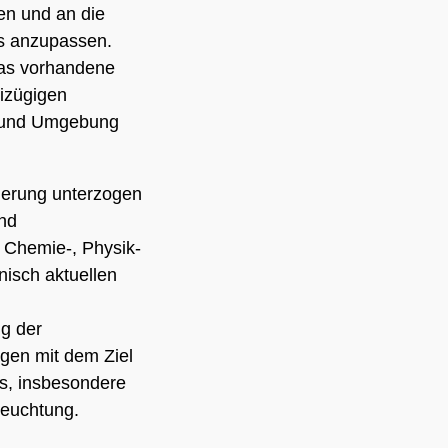
en und an die
ts anzupassen.
as vorhandene
izügigen
e und Umgebung
ierung unterzogen
und
 Chemie-, Physik-
isch aktuellen
ng der
gen mit dem Ziel
s, insbesondere
leuchtung.