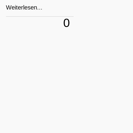
Weiterlesen...
0
Jahre Erfahrung
0
Bauprojekte
0
zufriedene Kunden
0
Mitarbeiter